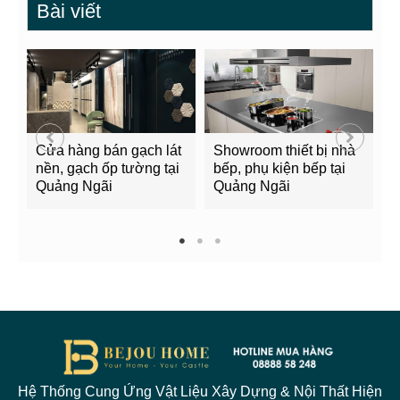
Bài viết
Cửa hàng bán gạch lát
Showroom thiết bị nhà
B
nền, gạch ốp tường tại
bếp, phụ kiện bếp tại
Q
Quảng Ngãi
Quảng Ngãi
2
1
2
3
Hệ Thống Cung Ứng Vật Liệu Xây Dựng & Nội Thất Hiện