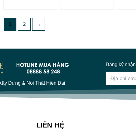
1
2
→
Đăng ký nhận
ây Dựng & Nội Thất Hiện Đại
LIÊN HỆ