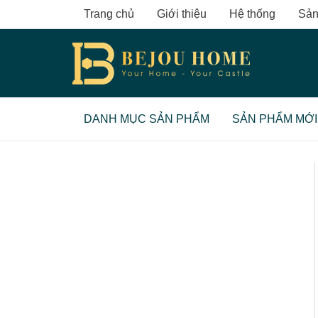
Skip
Trang chủ
Giới thiệu
Hệ thống
Sản
to
content
DANH MỤC SẢN PHẨM
SẢN PHẨM MỚI