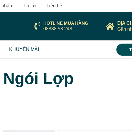
 phẩm
Tin tức
Liên hệ
HOTLINE MUA HÀNG
ĐỊA C
08888 58 248
Gần nh
KHUYẾN MÃI
T
Ngói Lợp