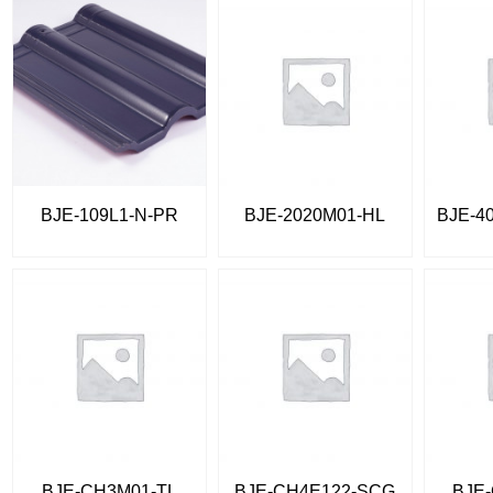
BJE-109L1-N-PR
BJE-2020M01-HL
BJE-4
BJE-CH3M01-TL
BJE-CH4E122-SCG
BJE