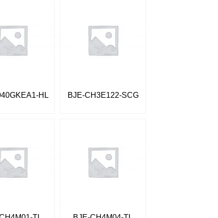
040GKEA1-HL
BJE-CH3E122-SCG
-CH4M01-TL
BJE-CH4M04-TL