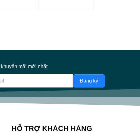
 khuyến mãi mới nhất
Đăng ký
HỖ TRỢ KHÁCH HÀNG