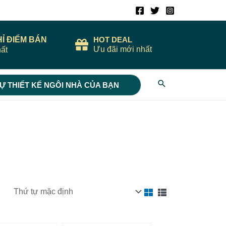
HỈ ĐIỂM BÁN
HOT DEAL
Ưu đãi mới nhất
ất
Search
Ự THIẾT KẾ NGÔI NHÀ CỦA BẠN