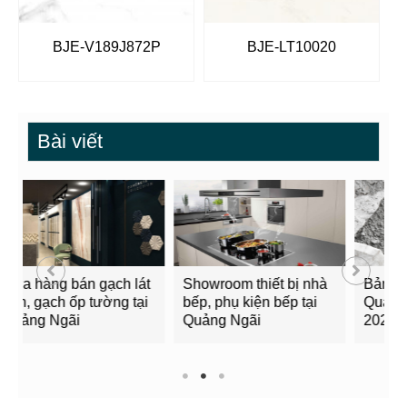
BJE-V189J872P
BJE-LT10020
Bài viết
Bảng giá xi măng tại
Cửa hàng bán gạch ốp
B
Quảng Ngãi mới nhất
lát, gạch trang trí tại
m
2022
Quảng Ngãi
l
Q
1
2
3