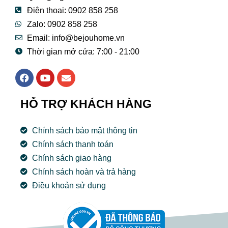
Điện thoại: 0902 858 258
Zalo: 0902 858 258
Email:
info@bejouhome.vn
Thời gian mở cửa: 7:00 - 21:00
F
Y
E
a
o
n
c
u
v
e
t
e
HỖ TRỢ KHÁCH HÀNG
b
u
l
o
b
o
o
e
p
Chính sách bảo mật thông tin
k
e
Chính sách thanh toán
Chính sách giao hàng
Chính sách hoàn và trả hàng
Điều khoản sử dụng