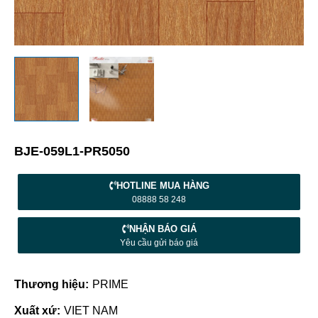
BJE-059L1-PR5050
HOTLINE MUA HÀNG
08888 58 248
NHẬN BÁO GIÁ
Yêu cầu gửi báo giá
Thương hiệu:
PRIME
Xuất xứ:
VIET NAM