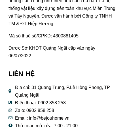
phong cách cũng như theo nhu cầu của bạn. Là hệ
thống vật liệu xây dựng trên toàn khu vực Miền Trung
và Tây Nguyên. Được vận hành bởi Công ty TNHH
TM & ĐT Hiệp Hương
Mã số thuế số/GPKD: 4300881405
Được Sở KHĐT Quảng Ngãi cấp vào ngày
06/07/2022
LIÊN HỆ
Địa chỉ: 31 Quang Trung, P.Lê Hồng Phong, TP.
Quảng Ngãi
Điện thoại: 0902 858 258
Zalo: 0902 858 258
Email:
info@bejouhome.vn
Thời gian mở cửa: 7:00 - 21:00