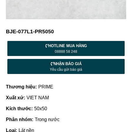
BJE-077L1-PR5050
HOTLINE MUA HÀNG
08888 58 248
NHẬN BÁO GIÁ
Yêu cầu gửi báo giá
Thương hiệu:
PRIME
Xuất xứ:
VIET NAM
Kích thước:
50x50
Phân nhóm:
Trong nước
Loại:
Lát nền