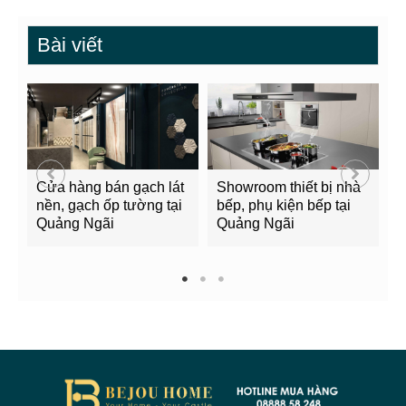
Bài viết
Cửa hàng bán gạch lát
Showroom thiết bị nhà
B
nền, gạch ốp tường tại
bếp, phụ kiện bếp tại
Q
Quảng Ngãi
Quảng Ngãi
2
1
2
3