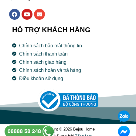
F
Y
E
a
o
n
c
u
v
e
t
e
HỖ TRỢ KHÁCH HÀNG
b
u
l
o
b
o
o
e
p
Chính sách bảo mật thông tin
k
e
Chính sách thanh toán
Chính sách giao hàng
Chính sách hoàn và trả hàng
Điều khoản sử dụng
Copyright © 2026 Bejou Home
08888 58 248