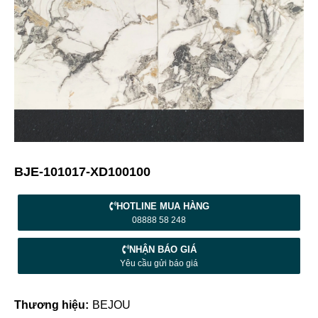
BJE-101017-XD100100
HOTLINE MUA HÀNG
08888 58 248
NHẬN BÁO GIÁ
Yêu cầu gửi báo giá
Thương hiệu:
BEJOU