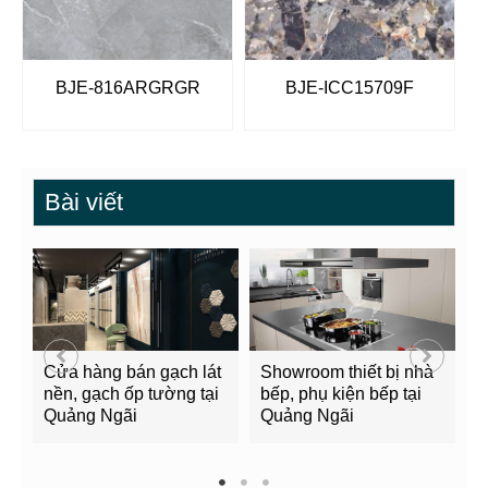
BJE-816ARGRGR
BJE-ICC15709F
Bài viết
Cửa hàng bán gạch lát
Showroom thiết bị nhà
B
nền, gạch ốp tường tại
bếp, phụ kiện bếp tại
Q
Quảng Ngãi
Quảng Ngãi
2
1
2
3