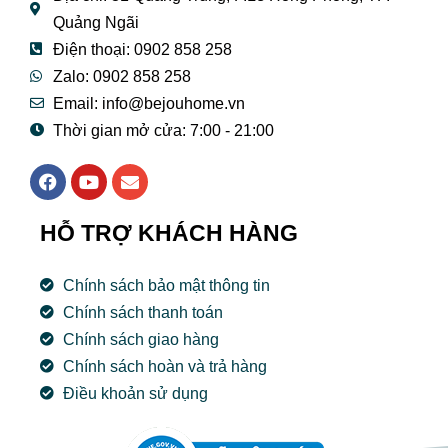
Quảng Ngãi
Điện thoại: 0902 858 258
Zalo: 0902 858 258
Email:
info@bejouhome.vn
Thời gian mở cửa: 7:00 - 21:00
F
Y
E
a
o
n
c
u
v
e
t
e
HỖ TRỢ KHÁCH HÀNG
b
u
l
o
b
o
o
e
p
Chính sách bảo mật thông tin
k
e
Chính sách thanh toán
Chính sách giao hàng
Chính sách hoàn và trả hàng
Điều khoản sử dụng