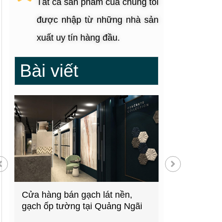
Tất cả sản phẩm của chúng tôi
được nhập từ những nhà sản
xuất uy tín hàng đầu.
Bài viết
g
Cửa hàng bán gạch lát nền,
Showroom thiế
gạch ốp tường tại Quảng Ngãi
kiện bếp tại 