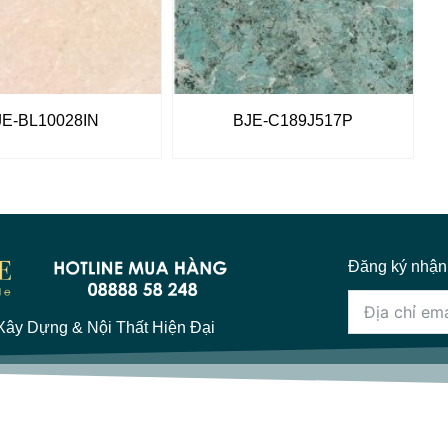
JE-BL10028IN
BJE-C189J517P
Đăng ký nhận
ây Dựng & Nội Thất Hiện Đại