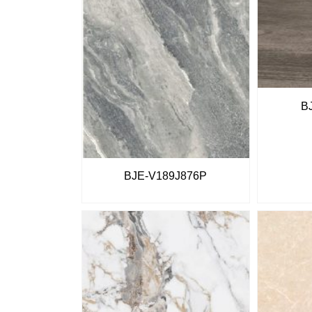
B
BJE-V189J876P