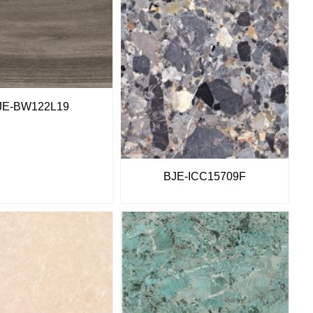
JE-BW122L19
BJE-ICC15709F