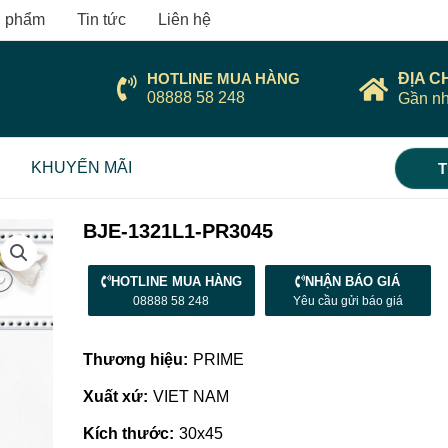
 phẩm
Tin tức
Liên hệ
HOTLINE MUA HÀNG
ĐỊA C
08888 58 248
Gần nh
KHUYẾN MÃI
T
BJE-1321L1-PR3045
HOTLINE MUA HÀNG
NHẬN BÁO GIÁ
08888 58 248
Yêu cầu gửi báo giá
Thương hiệu:
PRIME
Xuất xứ:
VIET NAM
Kích thước:
30x45