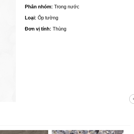
Phân nhóm:
Trong nước
Loại:
Ốp tường
Đơn vị tính:
Thùng
Giá vật liệu xây dựng tại Quản
Ngãi | Cập nhật mới nhất 2022