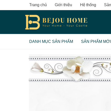
Skip
Trang chủ
Giới thiệu
Hệ thống
Sản
to
content
DANH MỤC SẢN PHẨM
SẢN PHẨM MỚI