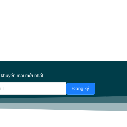
 khuyến mãi mới nhất
Đăng ký