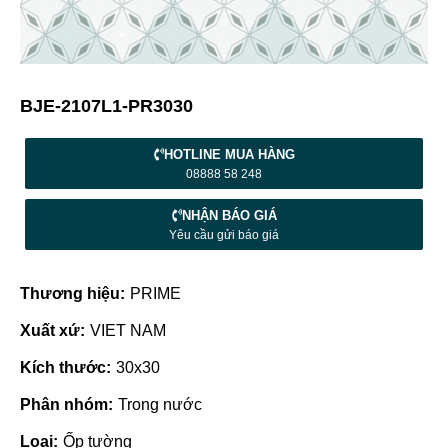
BJE-2107L1-PR3030
HOTLINE MUA HÀNG
08888 58 248
NHẬN BÁO GIÁ
Yêu cầu gửi báo giá
Thương hiệu:
PRIME
Xuất xứ:
VIET NAM
Kích thước:
30x30
Phân nhóm:
Trong nước
Loại:
Ốp tường