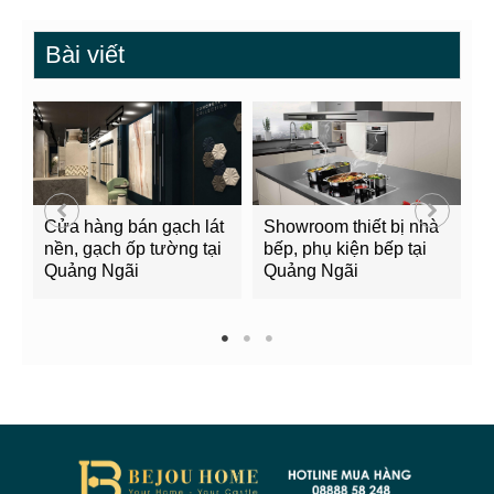
Bài viết
Cửa hàng bán gạch lát
Showroom thiết bị nhà
B
nền, gạch ốp tường tại
bếp, phụ kiện bếp tại
Q
Quảng Ngãi
Quảng Ngãi
2
1
2
3