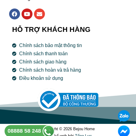
F
Y
E
a
o
n
c
u
v
e
t
e
HỖ TRỢ KHÁCH HÀNG
b
u
l
o
b
o
o
e
p
Chính sách bảo mật thông tin
k
e
Chính sách thanh toán
Chính sách giao hàng
Chính sách hoàn và trả hàng
Điều khoản sử dụng
Copyright © 2026 Bejou Home
08888 58 248
Thiết kế web bởi
Tổng Lưc