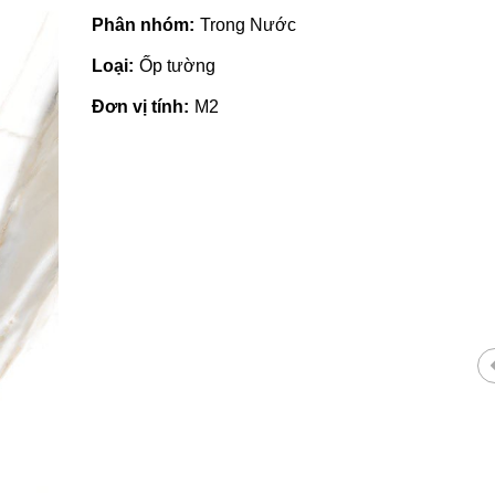
Phân nhóm:
Trong Nước
Loại:
Ốp tường
Đơn vị tính:
M2
Giá vật liệu xây dựng tại Quản
Ngãi | Cập nhật mới nhất 2022