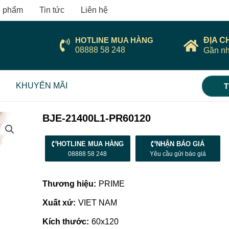
 phẩm
Tin tức
Liên hệ
HOTLINE MUA HÀNG
ĐỊA C
08888 58 248
Gần nh
KHUYẾN MÃI
T
BJE-21400L1-PR60120
HOTLINE MUA HÀNG
NHẬN BÁO GIÁ
08888 58 248
Yêu cầu gửi báo giá
Thương hiệu:
PRIME
Xuất xứ:
VIET NAM
Kích thước:
60x120