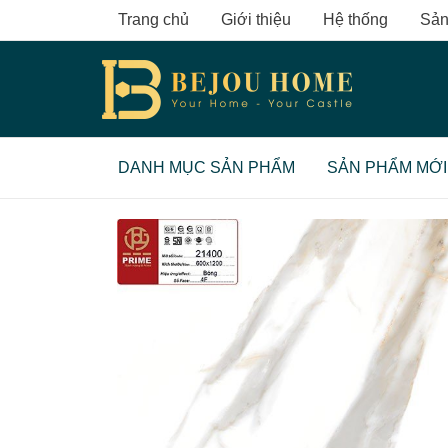
Skip
Trang chủ
Giới thiệu
Hệ thống
Sản
to
content
DANH MỤC SẢN PHẨM
SẢN PHẨM MỚI