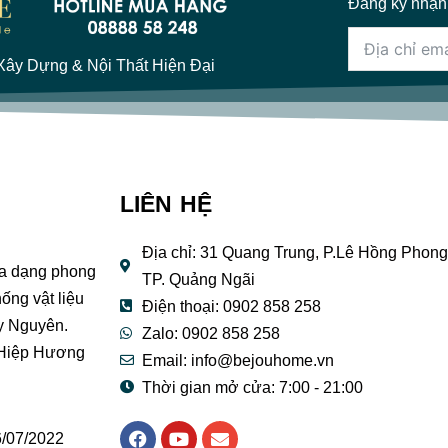
Đăng ký nhận
ây Dựng & Nội Thất Hiện Đại
LIÊN HỆ
Địa chỉ: 31 Quang Trung, P.Lê Hồng Phong
đa dạng phong
TP. Quảng Ngãi
ống vật liệu
Điện thoại: 0902 858 258
y Nguyên.
Zalo: 0902 858 258
 Hiệp Hương
Email:
info@bejouhome.vn
Thời gian mở cửa: 7:00 - 21:00
F
Y
E
/07/2022
a
o
n