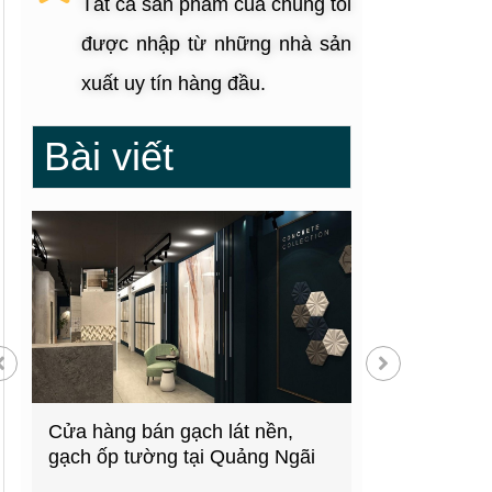
Tất cả sản phẩm của chúng tôi
được nhập từ những nhà sản
xuất uy tín hàng đầu.
Bài viết
g
Cửa hàng bán gạch lát nền,
Showroom thiế
gạch ốp tường tại Quảng Ngãi
kiện bếp tại 