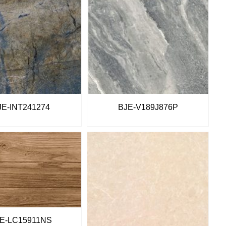
JE-INT241274
BJE-V189J876P
E-LC15911NS