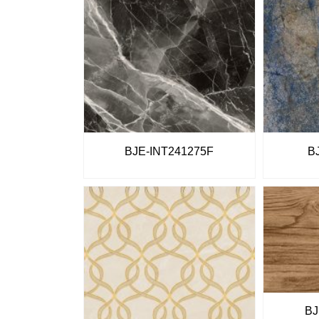
BJE-INT241275F
B
BJ