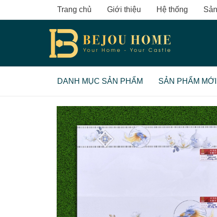
Skip
Trang chủ
Giới thiệu
Hệ thống
Sản
to
content
DANH MỤC SẢN PHẨM
SẢN PHẨM MỚI