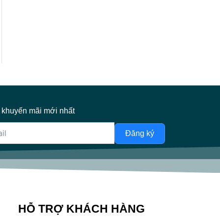
 khuyến mãi mới nhất
Đăng ký
HỖ TRỢ KHÁCH HÀNG