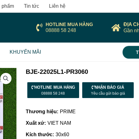
 phẩm
Tin tức
Liên hệ
HOTLINE MUA HÀNG
ĐỊA C
08888 58 248
Gần nh
KHUYẾN MÃI
T
BJE-22025L1-PR3060
HOTLINE MUA HÀNG
NHẬN BÁO GIÁ
08888 58 248
Yêu cầu gửi báo giá
Thương hiệu:
PRIME
Xuất xứ:
VIET NAM
Kích thước:
30x60