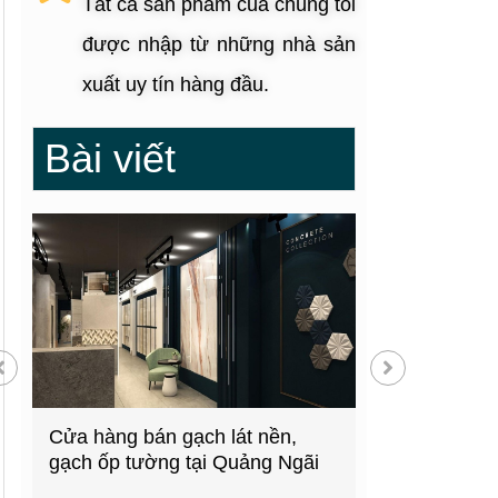
Tất cả sản phẩm của chúng tôi
được nhập từ những nhà sản
xuất uy tín hàng đầu.
Bài viết
g
Cửa hàng bán gạch lát nền,
Showroom thiế
gạch ốp tường tại Quảng Ngãi
kiện bếp tại 