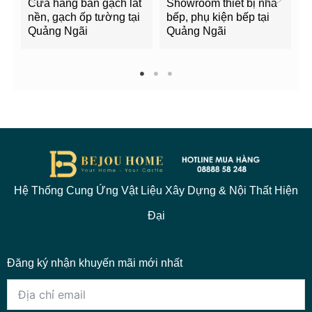
Cửa hàng bán gạch lát
Showroom thiết bị nhà
B
nền, gạch ốp tường tại
bếp, phụ kiện bếp tại
Q
Quảng Ngãi
Quảng Ngãi
2
1
2
3
Hệ Thống Cung Ứng Vật Liệu Xây Dựng & Nội Thất Hiện
Đại
Đăng ký nhận khuyến mãi mới nhất