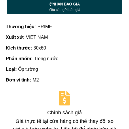
NHẬN BÁO GIÁ
Yêu cầu gửi báo giá
Thương hiệu:
PRIME
Xuất xứ:
VIET NAM
Kích thước:
30x60
Phân nhóm:
Trong nước
Loại:
Ốp tường
Đơn vị tính:
M2
Chính sách giá
Giá thực tế tại cửa hàng có thể thay đổi so
với giá trên website. Liên hệ để nhận báo giá