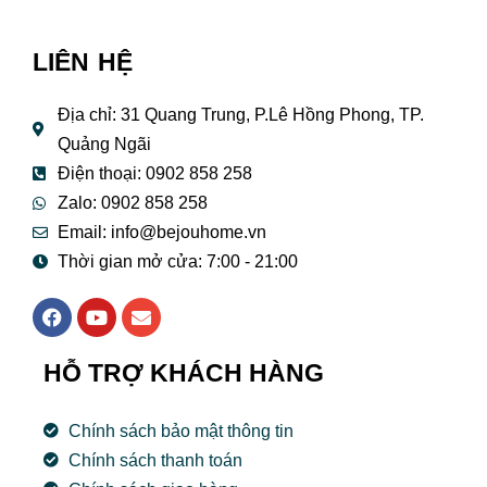
LIÊN HỆ
Địa chỉ: 31 Quang Trung, P.Lê Hồng Phong, TP.
Quảng Ngãi
Điện thoại: 0902 858 258
Zalo: 0902 858 258
Email:
info@bejouhome.vn
Thời gian mở cửa: 7:00 - 21:00
F
Y
E
a
o
n
c
u
v
e
t
e
HỖ TRỢ KHÁCH HÀNG
b
u
l
o
b
o
o
e
p
Chính sách bảo mật thông tin
k
e
Chính sách thanh toán