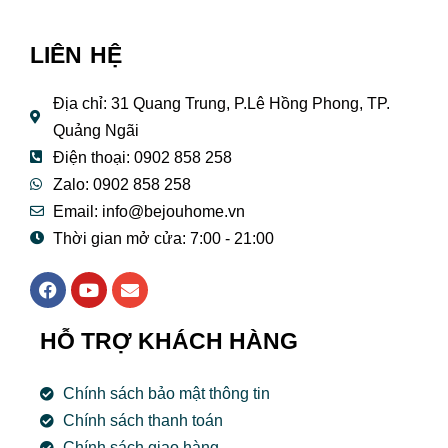
LIÊN HỆ
Địa chỉ: 31 Quang Trung, P.Lê Hồng Phong, TP.
Quảng Ngãi
Điện thoại: 0902 858 258
Zalo: 0902 858 258
Email:
info@bejouhome.vn
Thời gian mở cửa: 7:00 - 21:00
F
Y
E
a
o
n
c
u
v
e
t
e
HỖ TRỢ KHÁCH HÀNG
b
u
l
o
b
o
o
e
p
Chính sách bảo mật thông tin
k
e
Chính sách thanh toán
Chính sách giao hàng