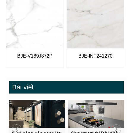
BJE-V189J872P
BJE-INT241270
Bài viết