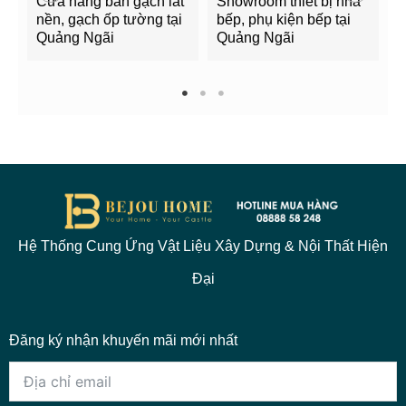
Cửa hàng bán gạch lát
Showroom thiết bị nhà
B
nền, gạch ốp tường tại
bếp, phụ kiện bếp tại
Q
Quảng Ngãi
Quảng Ngãi
2
1
2
3
Hệ Thống Cung Ứng Vật Liệu Xây Dựng & Nội Thất Hiện
Đại
Đăng ký nhận khuyến mãi mới nhất