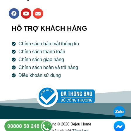
F
Y
E
a
o
n
c
u
v
e
t
e
HỖ TRỢ KHÁCH HÀNG
b
u
l
o
b
o
o
e
p
Chính sách bảo mật thông tin
k
e
Chính sách thanh toán
Chính sách giao hàng
Chính sách hoàn và trả hàng
Điều khoản sử dụng
Copyright © 2026 Bejou Home
08888 58 248
Thiết kế web bởi
Tổng Lưc