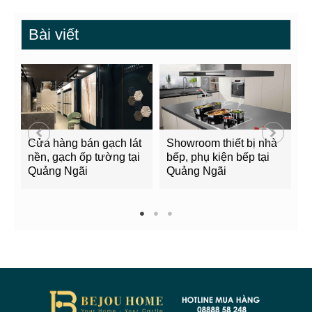
Bài viết
Cửa hàng bán gạch lát
Showroom thiết bị nhà
B
nền, gạch ốp tường tại
bếp, phụ kiện bếp tại
Q
Quảng Ngãi
Quảng Ngãi
2
1
2
3