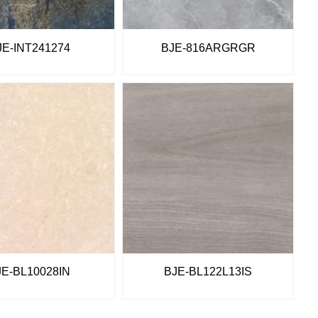
JE-INT241274
BJE-816ARGRGR
JE-BL10028IN
BJE-BL122L13IS