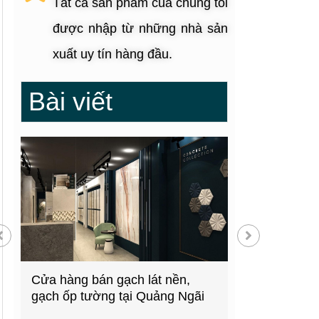
Tất cả sản phẩm của chúng tôi
được nhập từ những nhà sản
xuất uy tín hàng đầu.
Bài viết
g
Cửa hàng bán gạch lát nền,
Showroom thiế
gạch ốp tường tại Quảng Ngãi
kiện bếp tại 