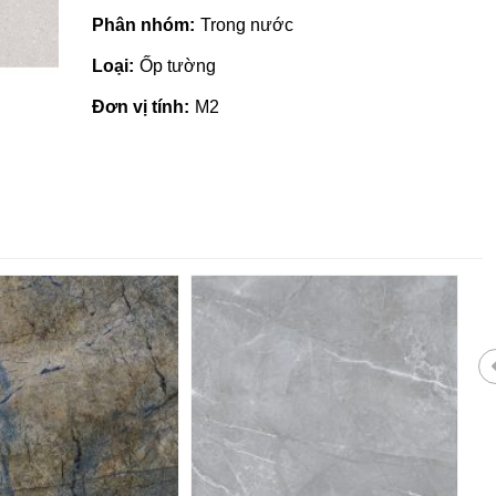
Phân nhóm:
Trong nước
Loại:
Ốp tường
Đơn vị tính:
M2
Giá vật liệu xây dựng tại Quản
Ngãi | Cập nhật mới nhất 2022