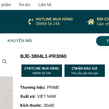
 phẩm
Tin tức
Liên hệ
HOTLINE MUA HÀNG
ĐỊA C
08888 58 248
Gần nh
KHUYẾN MÃI
T
BJE-3804L1-PR3060
HOTLINE MUA HÀNG
NHẬN BÁO GIÁ
08888 58 248
Yêu cầu gửi báo giá
Thương hiệu:
PRIME
Xuất xứ:
VIET NAM
Kích thước:
30x60