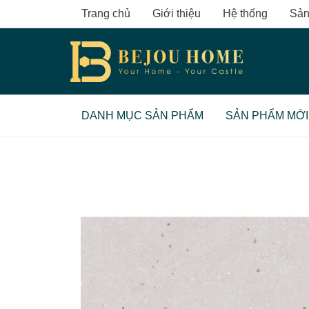
Skip
Trang chủ
Giới thiệu
Hệ thống
Sản
to
content
DANH MỤC SẢN PHẨM
SẢN PHẨM MỚI