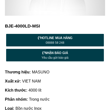
BJE-4000LD-MSI
HOTLINE MUA HÀNG
08888 58 248
NHẬN BÁO GIÁ
Yêu cầu gửi báo giá
Thương hiệu:
MASUNO
Xuất xứ:
VIET NAM
Kích thước:
4000 lít
Phân nhóm:
Trong nước
Loại:
Bồn nước Inox