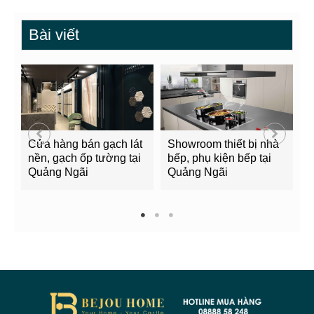
Bài viết
Cửa hàng bán gạch lát
Showroom thiết bị nhà
B
nền, gạch ốp tường tại
bếp, phụ kiện bếp tại
Q
Quảng Ngãi
Quảng Ngãi
2
1
2
3