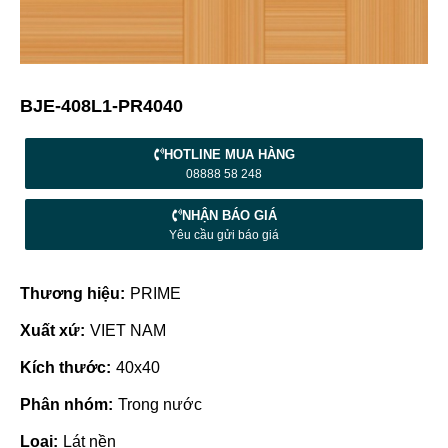
BJE-408L1-PR4040
HOTLINE MUA HÀNG
08888 58 248
NHẬN BÁO GIÁ
Yêu cầu gửi báo giá
Thương hiệu:
PRIME
Xuất xứ:
VIET NAM
Kích thước:
40x40
Phân nhóm:
Trong nước
Loại:
Lát nền