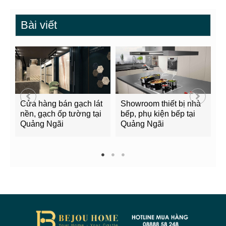
Bài viết
Cửa hàng bán gạch lát
Showroom thiết bị nhà
B
nền, gạch ốp tường tại
bếp, phụ kiện bếp tại
Q
Quảng Ngãi
Quảng Ngãi
2
1
2
3