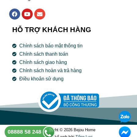
F
Y
E
a
o
n
c
u
v
e
t
e
HỖ TRỢ KHÁCH HÀNG
b
u
l
o
b
o
o
e
p
Chính sách bảo mật thông tin
k
e
Chính sách thanh toán
Chính sách giao hàng
Chính sách hoàn và trả hàng
Điều khoản sử dụng
Copyright © 2026 Bejou Home
08888 58 248
Thiết kế web bởi
Tổng Lưc