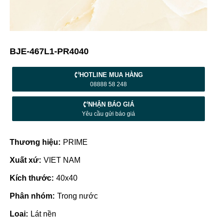
BJE-467L1-PR4040
HOTLINE MUA HÀNG
08888 58 248
NHẬN BÁO GIÁ
Yêu cầu gửi báo giá
Thương hiệu:
PRIME
Xuất xứ:
VIET NAM
Kích thước:
40x40
Phân nhóm:
Trong nước
Loại:
Lát nền