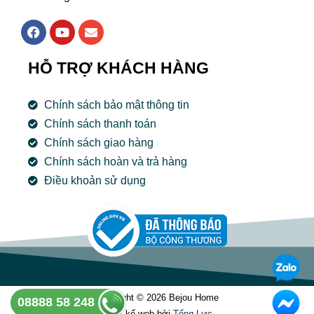
F
Y
E
a
o
n
c
u
v
e
t
e
HỖ TRỢ KHÁCH HÀNG
b
u
l
o
b
o
o
e
p
Chính sách bảo mật thông tin
k
e
Chính sách thanh toán
Chính sách giao hàng
Chính sách hoàn và trả hàng
Điều khoản sử dụng
Copyright © 2026 Bejou Home
08888 58 248
Thiết kế web bởi
Tổng Lưc