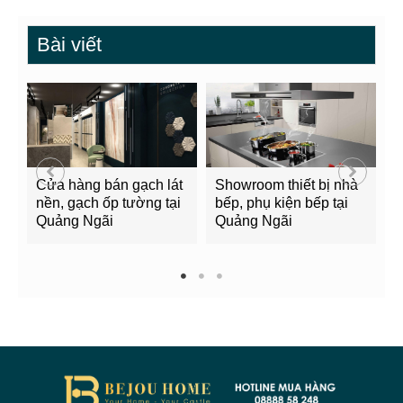
Bài viết
Cửa hàng bán gạch lát
Showroom thiết bị nhà
B
nền, gạch ốp tường tại
bếp, phụ kiện bếp tại
Q
Quảng Ngãi
Quảng Ngãi
2
1
2
3