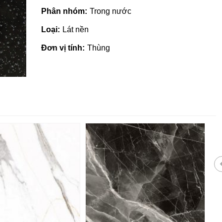
Phân nhóm:
Trong nước
Loại:
Lát nền
Đơn vị tính:
Thùng
Giá vật liệu xây dựng tại Quản
Ngãi | Cập nhật mới nhất 2022