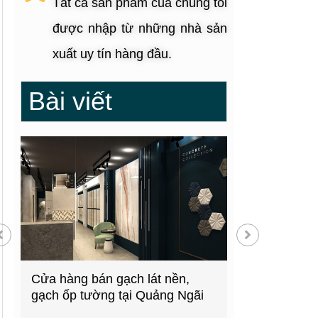
Tất cả sản phẩm của chúng tôi
được nhập từ những nhà sản
xuất uy tín hàng đầu.
Bài viết
g
Cửa hàng bán gạch lát nền,
Showroom thiế
gạch ốp tường tại Quảng Ngãi
kiện bếp tại 