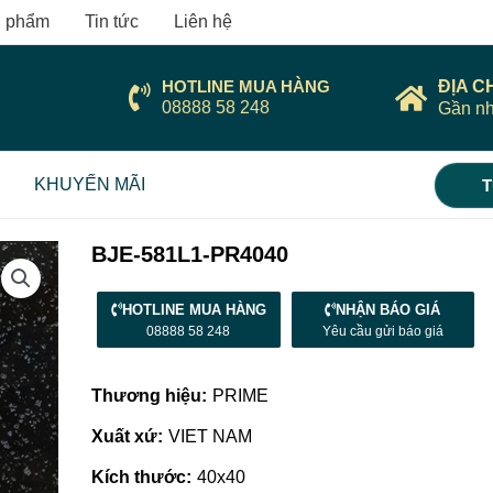
 phẩm
Tin tức
Liên hệ
HOTLINE MUA HÀNG
ĐỊA C
08888 58 248
Gần nh
KHUYẾN MÃI
T
BJE-581L1-PR4040
HOTLINE MUA HÀNG
NHẬN BÁO GIÁ
08888 58 248
Yêu cầu gửi báo giá
Thương hiệu:
PRIME
Xuất xứ:
VIET NAM
Kích thước:
40x40