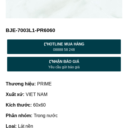
BJE-7003L1-PR6060
HOTLINE MUA HÀNG
08888 58 248
NHẬN BÁO GIÁ
Yêu cầu gửi báo giá
Thương hiệu:
PRIME
Xuất xứ:
VIET NAM
Kích thước:
60x60
Phân nhóm:
Trong nước
Loại:
Lát nền