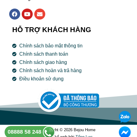
F
Y
E
a
o
n
c
u
v
e
t
e
HỖ TRỢ KHÁCH HÀNG
b
u
l
o
b
o
o
e
p
Chính sách bảo mật thông tin
k
e
Chính sách thanh toán
Chính sách giao hàng
Chính sách hoàn và trả hàng
Điều khoản sử dụng
Copyright © 2026 Bejou Home
08888 58 248
Thiết kế web bởi
Tổng Lưc