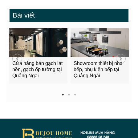
Bài viết
Cửa hàng bán gạch lát
Showroom thiết bị nhà
B
nền, gạch ốp tường tại
bếp, phụ kiện bếp tại
Q
Quảng Ngãi
Quảng Ngãi
2
1
2
3