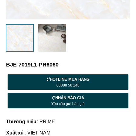
BJE-7019L1-PR6060
HOTLINE MUA HÀNG
08888 58 248
NHẬN BÁO GIÁ
Yêu cầu gửi báo giá
Thương hiệu:
PRIME
Xuất xứ:
VIET NAM