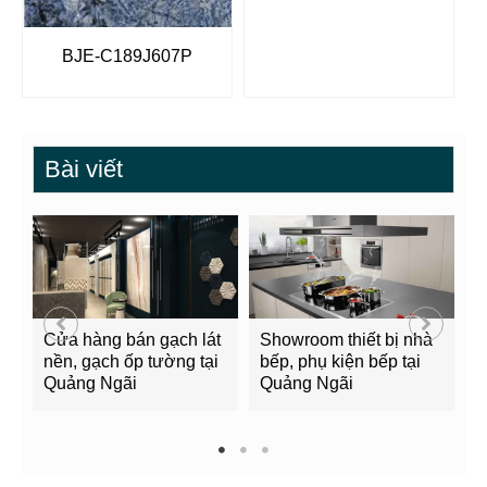
BJE-C189J607P
Bài viết
Cửa hàng bán gạch lát
Showroom thiết bị nhà
B
nền, gạch ốp tường tại
bếp, phụ kiện bếp tại
Q
Quảng Ngãi
Quảng Ngãi
2
1
2
3