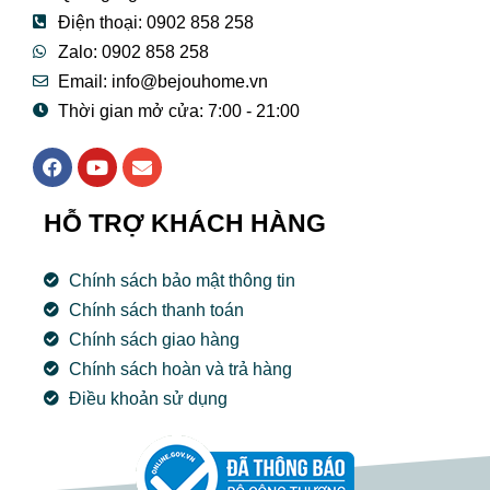
Điện thoại: 0902 858 258
Zalo: 0902 858 258
Email:
info@bejouhome.vn
Thời gian mở cửa: 7:00 - 21:00
F
Y
E
a
o
n
c
u
v
e
t
e
HỖ TRỢ KHÁCH HÀNG
b
u
l
o
b
o
o
e
p
Chính sách bảo mật thông tin
k
e
Chính sách thanh toán
Chính sách giao hàng
Chính sách hoàn và trả hàng
Điều khoản sử dụng