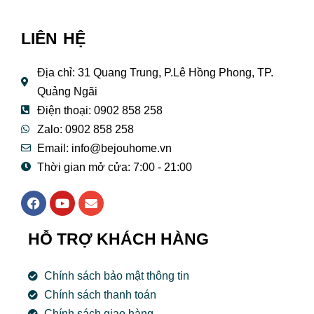
LIÊN HỆ
Địa chỉ: 31 Quang Trung, P.Lê Hồng Phong, TP.
Quảng Ngãi
Điện thoại: 0902 858 258
Zalo: 0902 858 258
Email:
info@bejouhome.vn
Thời gian mở cửa: 7:00 - 21:00
F
Y
E
a
o
n
c
u
v
e
t
e
HỖ TRỢ KHÁCH HÀNG
b
u
l
o
b
o
o
e
p
Chính sách bảo mật thông tin
k
e
Chính sách thanh toán
Chính sách giao hàng