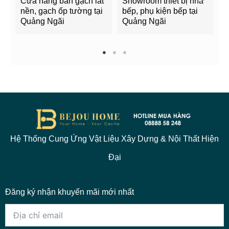
Cửa hàng bán gạch lát
Showroom thiết bị nhà
B
nền, gạch ốp tường tại
bếp, phụ kiện bếp tại
Q
Quảng Ngãi
Quảng Ngãi
2
1
2
3
Hệ Thống Cung Ứng Vật Liệu Xây Dựng & Nội Thất Hiện
Đại
Đăng ký nhận khuyến mãi mới nhất