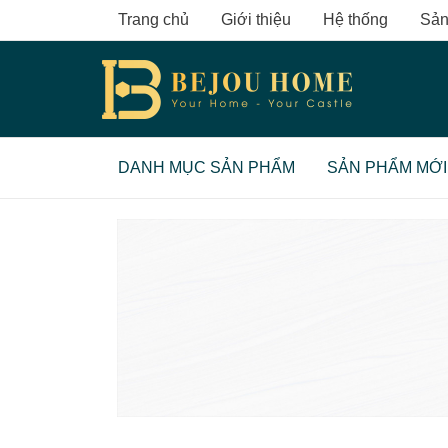
Skip
Trang chủ
Giới thiệu
Hệ thống
Sản
to
content
DANH MỤC SẢN PHẨM
SẢN PHẨM MỚI