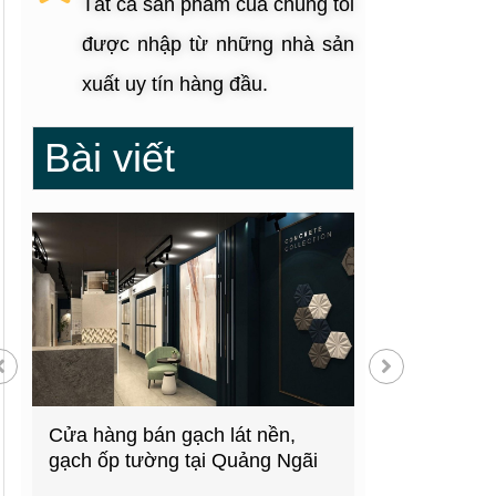
Tất cả sản phẩm của chúng tôi
được nhập từ những nhà sản
xuất uy tín hàng đầu.
Bài viết
g
Cửa hàng bán gạch lát nền,
Showroom thiế
gạch ốp tường tại Quảng Ngãi
kiện bếp tại 