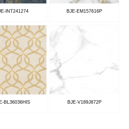
JE-INT241274
BJE-EM157616P
E-BL36036HIS
BJE-V189J872P