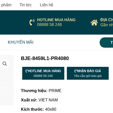
 phẩm
Tin tức
Liên hệ
HOTLINE MUA HÀNG
ĐỊA C
08888 58 248
Gần nh
KHUYẾN MÃI
T
BJE-8459L1-PR4080
HOTLINE MUA HÀNG
NHẬN BÁO GIÁ
08888 58 248
Yêu cầu gửi báo giá
Thương hiệu:
PRIME
Xuất xứ:
VIET NAM
Kích thước:
40x80