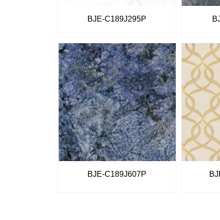
BJE-C189J295P
B
BJE-C189J607P
BJ