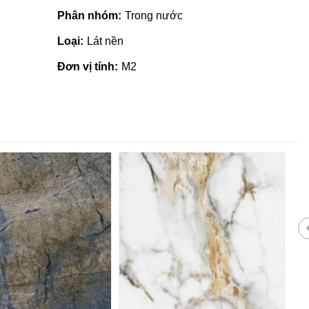
Phân nhóm:
Trong nước
Loại:
Lát nền
Đơn vị tính:
M2
Giá vật liệu xây dựng tại Quản
Ngãi | Cập nhật mới nhất 2022