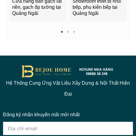
Cửa hàng bán gạch lát
Showroom thiết bị nhà
B
nền, gạch ốp tường tại
bếp, phụ kiện bếp tại
Q
Quảng Ngãi
Quảng Ngãi
2
1
2
3
Hệ Thống Cung Ứng Vật Liệu Xây Dựng & Nội Thất Hiện
Đại
Đăng ký nhận khuyến mãi mới nhất