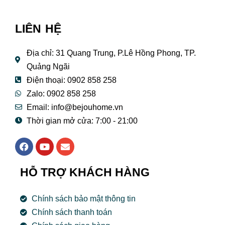
LIÊN HỆ
Địa chỉ: 31 Quang Trung, P.Lê Hồng Phong, TP.
Quảng Ngãi
Điện thoại: 0902 858 258
Zalo: 0902 858 258
Email:
info@bejouhome.vn
Thời gian mở cửa: 7:00 - 21:00
F
Y
E
a
o
n
c
u
v
e
t
e
HỖ TRỢ KHÁCH HÀNG
b
u
l
o
b
o
o
e
p
Chính sách bảo mật thông tin
k
e
Chính sách thanh toán