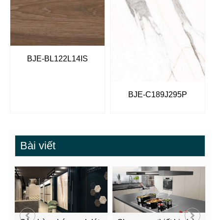
BJE-BL122L14IS
BJE-C189J295P
Bài viết