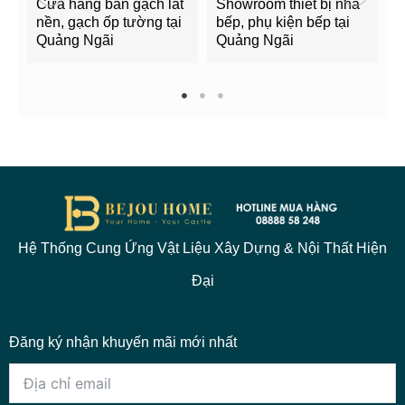
Cửa hàng bán gạch lát
Showroom thiết bị nhà
B
nền, gạch ốp tường tại
bếp, phụ kiện bếp tại
Q
Quảng Ngãi
Quảng Ngãi
2
1
2
3
Hệ Thống Cung Ứng Vật Liệu Xây Dựng & Nội Thất Hiện
Đại
Đăng ký nhận khuyến mãi mới nhất