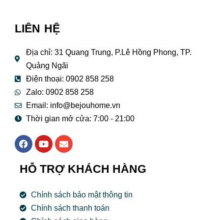
LIÊN HỆ
Địa chỉ: 31 Quang Trung, P.Lê Hồng Phong, TP.
Quảng Ngãi
Điện thoại: 0902 858 258
Zalo: 0902 858 258
Email:
info@bejouhome.vn
Thời gian mở cửa: 7:00 - 21:00
F
Y
E
a
o
n
c
u
v
e
t
e
HỖ TRỢ KHÁCH HÀNG
b
u
l
o
b
o
o
e
p
Chính sách bảo mật thông tin
k
e
Chính sách thanh toán