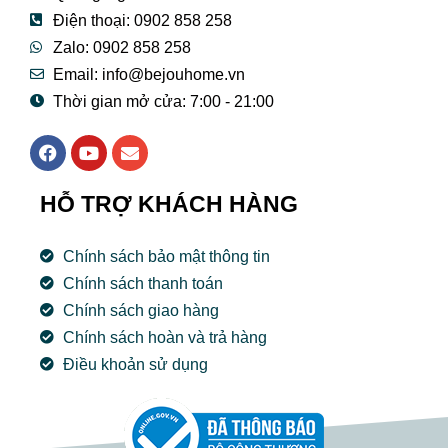
Điện thoại: 0902 858 258
Zalo: 0902 858 258
Email:
info@bejouhome.vn
Thời gian mở cửa: 7:00 - 21:00
F
Y
E
a
o
n
c
u
v
e
t
e
HỖ TRỢ KHÁCH HÀNG
b
u
l
o
b
o
o
e
p
Chính sách bảo mật thông tin
k
e
Chính sách thanh toán
Chính sách giao hàng
Chính sách hoàn và trả hàng
Điều khoản sử dụng