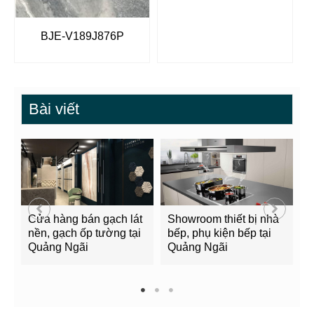
BJE-V189J876P
Bài viết
Cửa hàng bán gạch lát
Showroom thiết bị nhà
B
nền, gạch ốp tường tại
bếp, phụ kiện bếp tại
Q
Quảng Ngãi
Quảng Ngãi
2
1
2
3