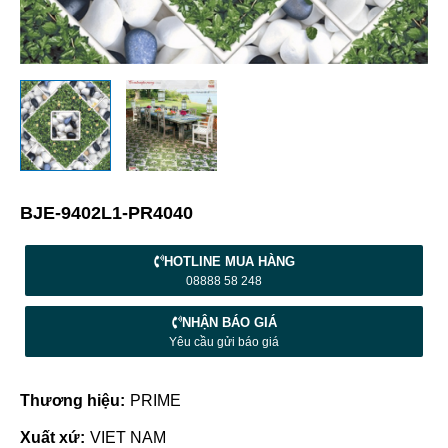
BJE-9402L1-PR4040
HOTLINE MUA HÀNG
08888 58 248
NHẬN BÁO GIÁ
Yêu cầu gửi báo giá
Thương hiệu:
PRIME
Xuất xứ:
VIET NAM