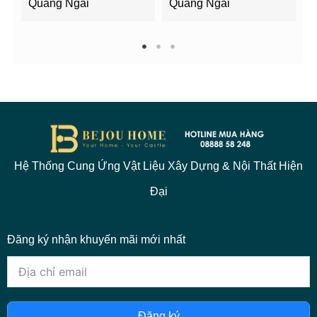
Quảng Ngãi
Quảng Ngãi
2
1
2
3
Hệ Thống Cung Ứng Vật Liệu Xây Dựng & Nội Thất Hiện
Đại
Đăng ký nhận khuyến mãi mới nhất
Đăng ký