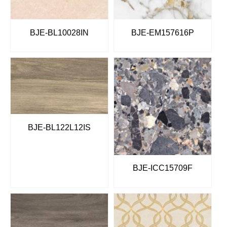
BJE-BL10028IN
BJE-EM157616P
BJE-BL122L12IS
BJE-ICC15709F