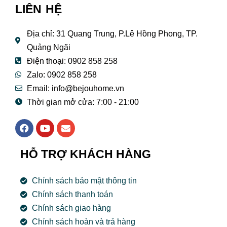
LIÊN HỆ
Địa chỉ: 31 Quang Trung, P.Lê Hồng Phong, TP.
Quảng Ngãi
Điện thoại: 0902 858 258
Zalo: 0902 858 258
Email:
info@bejouhome.vn
Thời gian mở cửa: 7:00 - 21:00
F
Y
E
a
o
n
c
u
v
e
t
e
HỖ TRỢ KHÁCH HÀNG
b
u
l
o
b
o
o
e
p
Chính sách bảo mật thông tin
k
e
Chính sách thanh toán
Chính sách giao hàng
Chính sách hoàn và trả hàng