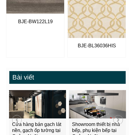
BJE-BW122L19
BJE-BL36036HIS
Bài viết
Cửa hàng bán gạch lát
Showroom thiết bị nhà
B
nền, gạch ốp tường tại
bếp, phụ kiện bếp tại
Q