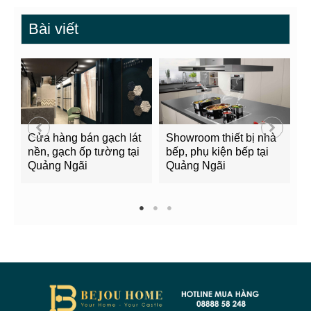
Bài viết
Cửa hàng bán gạch lát
Showroom thiết bị nhà
B
nền, gạch ốp tường tại
bếp, phụ kiện bếp tại
Q
Quảng Ngãi
Quảng Ngãi
2
1
2
3