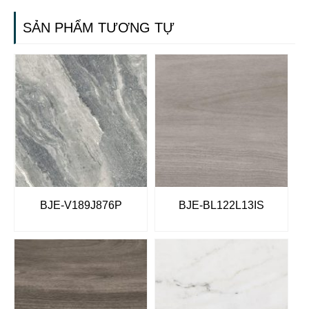
SẢN PHẨM TƯƠNG TỰ
BJE-V189J876P
BJE-BL122L13IS