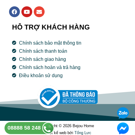
F
Y
E
a
o
n
c
u
v
e
t
e
HỖ TRỢ KHÁCH HÀNG
b
u
l
o
b
o
o
e
p
Chính sách bảo mật thông tin
k
e
Chính sách thanh toán
Chính sách giao hàng
Chính sách hoàn và trả hàng
Điều khoản sử dụng
Copyright © 2026 Bejou Home
08888 58 248
Thiết kế web bởi
Tổng Lưc