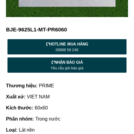
BJE-9625L1-MT-PR6060
HOTLINE MUA HÀNG
08888 58 248
NHẬN BÁO GIÁ
Yêu cầu gửi báo giá
Thương hiệu:
PRIME
Xuất xứ:
VIET NAM
Kích thước:
60x60
Phân nhóm:
Trong nước
Loại:
Lát nền