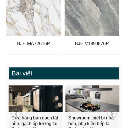
BJE-MA72616P
BJE-V189J876P
Bài viết
Cửa hàng bán gạch lát
Showroom thiết bị nhà
B
nền, gạch ốp tường tại
bếp, phụ kiện bếp tại
Q