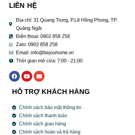
LIÊN HỆ
Địa chỉ: 31 Quang Trung, P.Lê Hồng Phong, TP.
Quảng Ngãi
Điện thoại: 0902 858 258
Zalo: 0902 858 258
Email:
info@bejouhome.vn
Thời gian mở cửa: 7:00 - 21:00
F
Y
E
a
o
n
c
u
v
e
t
e
HỖ TRỢ KHÁCH HÀNG
b
u
l
o
b
o
o
e
p
Chính sách bảo mật thông tin
k
e
Chính sách thanh toán
Chính sách giao hàng
Chính sách hoàn và trả hàng