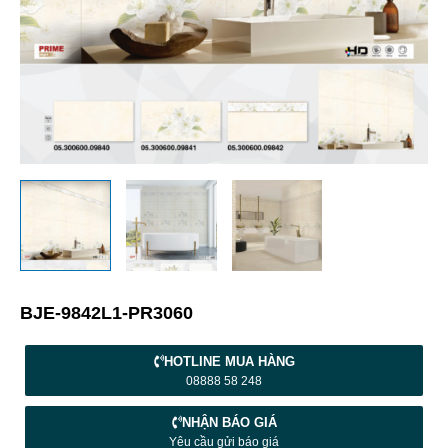
BJE-9842L1-PR3060
HOTLINE MUA HÀNG
08888 58 248
NHẬN BÁO GIÁ
Yêu cầu gửi báo giá