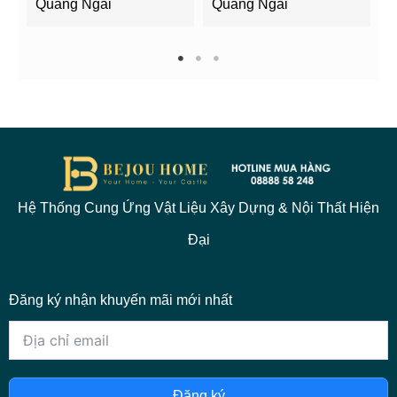
Quảng Ngãi
Quảng Ngãi
2
1
2
3
Hệ Thống Cung Ứng Vật Liệu Xây Dựng & Nội Thất Hiện
Đại
Đăng ký nhận khuyến mãi mới nhất
Đăng ký