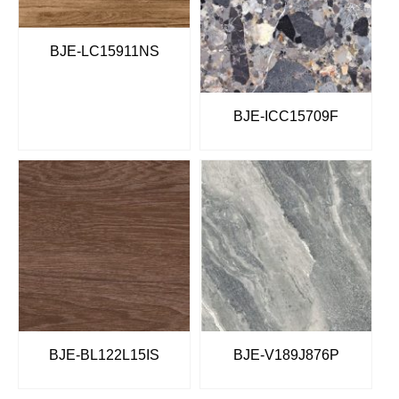
BJE-LC15911NS
BJE-ICC15709F
BJE-BL122L15IS
BJE-V189J876P