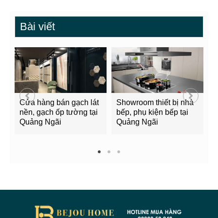
Bài viết
Cửa hàng bán gạch lát
Showroom thiết bị nhà
B
nền, gạch ốp tường tại
bếp, phụ kiện bếp tại
Q
Quảng Ngãi
Quảng Ngãi
2
1
2
3