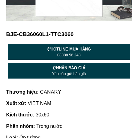
BJE-CB36060L1-TTC3060
HOTLINE MUA HÀNG
08888 58 248
NHẬN BÁO GIÁ
Yêu cầu gửi báo giá
Thương hiệu:
CANARY
Xuất xứ:
VIET NAM
Kích thước:
30x60
Phân nhóm:
Trong nước
Loại:
Ốp tường