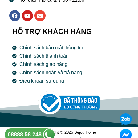
F
Y
E
a
o
n
c
u
v
e
t
e
HỖ TRỢ KHÁCH HÀNG
b
u
l
o
b
o
o
e
p
Chính sách bảo mật thông tin
k
e
Chính sách thanh toán
Chính sách giao hàng
Chính sách hoàn và trả hàng
Điều khoản sử dụng
Copyright © 2026 Bejou Home
08888 58 248