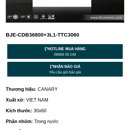
BJE-CDB36800+3L1-TTC3060
HOTLINE MUA HÀNG
08888 58 248
NHẬN BÁO GIÁ
Yêu cầu gửi báo giá
Thương hiệu:
CANARY
Xuất xứ:
VIET NAM
Kích thước:
30x60
Phân nhóm:
Trong nước