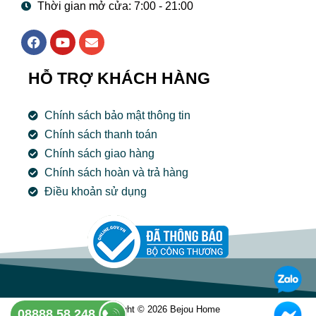
Thời gian mở cửa: 7:00 - 21:00
F
Y
E
a
o
n
c
u
v
e
t
e
HỖ TRỢ KHÁCH HÀNG
b
u
l
o
b
o
o
e
p
Chính sách bảo mật thông tin
k
e
Chính sách thanh toán
Chính sách giao hàng
Chính sách hoàn và trả hàng
Điều khoản sử dụng
Copyright © 2026 Bejou Home
08888 58 248