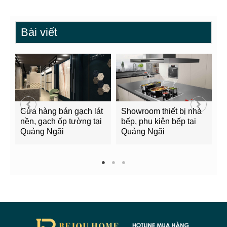
Bài viết
Cửa hàng bán gạch lát
Showroom thiết bị nhà
B
nền, gạch ốp tường tại
bếp, phụ kiện bếp tại
Q
Quảng Ngãi
Quảng Ngãi
2
1
2
3