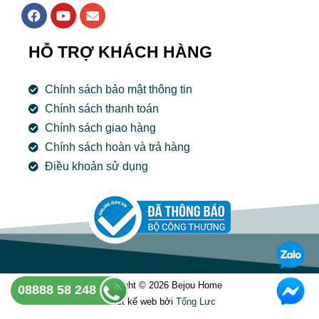
F
Y
E
a
o
n
c
u
v
e
t
e
HỖ TRỢ KHÁCH HÀNG
b
u
l
o
b
o
o
e
p
Chính sách bảo mật thông tin
k
e
Chính sách thanh toán
Chính sách giao hàng
Chính sách hoàn và trả hàng
Điều khoản sử dụng
Copyright © 2026 Bejou Home
08888 58 248
Thiết kế web bởi
Tổng Lưc