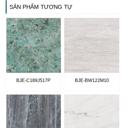
SẢN PHẨM TƯƠNG TỰ
BJE-C189J517P
BJE-BW122M10