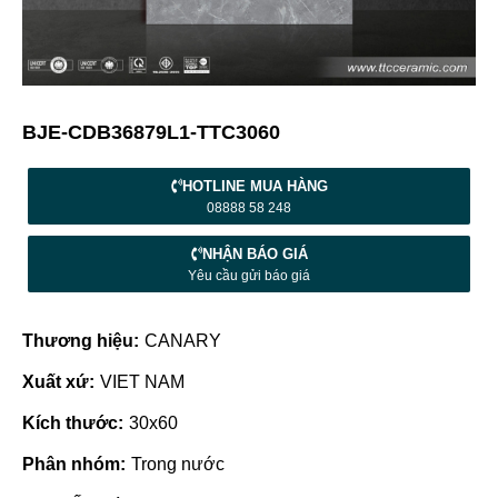
BJE-CDB36879L1-TTC3060
HOTLINE MUA HÀNG
08888 58 248
NHẬN BÁO GIÁ
Yêu cầu gửi báo giá
Thương hiệu:
CANARY
Xuất xứ:
VIET NAM
Kích thước:
30x60
Phân nhóm:
Trong nước