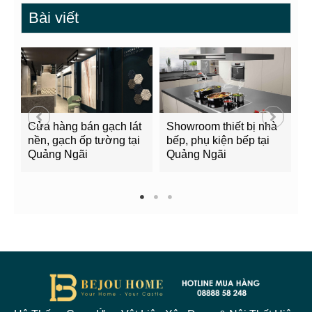
Bài viết
Cửa hàng bán gạch lát
Showroom thiết bị nhà
B
nền, gạch ốp tường tại
bếp, phụ kiện bếp tại
Q
Quảng Ngãi
Quảng Ngãi
2
1
2
3