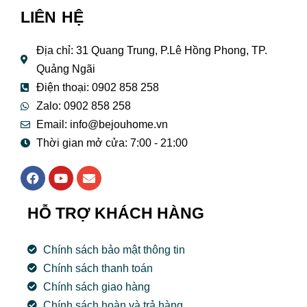
LIÊN HỆ
Địa chỉ: 31 Quang Trung, P.Lê Hồng Phong, TP.
Quảng Ngãi
Điện thoại: 0902 858 258
Zalo: 0902 858 258
Email:
info@bejouhome.vn
Thời gian mở cửa: 7:00 - 21:00
F
Y
E
a
o
n
c
u
v
e
t
e
HỖ TRỢ KHÁCH HÀNG
b
u
l
o
b
o
o
e
p
Chính sách bảo mật thông tin
k
e
Chính sách thanh toán
Chính sách giao hàng
Chính sách hoàn và trả hàng