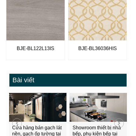
BJE-BL122L13IS
BJE-BL36036HIS
Bài viết
Cửa hàng bán gạch lát
Showroom thiết bị nhà
B
nền, gạch ốp tường tại
bếp, phụ kiện bếp tại
Q