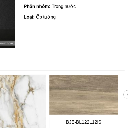
Phân nhóm:
Trong nước
Loại:
Ốp tường
Giá vật liệu xây dựng tại Quản
Ngãi | Cập nhật mới nhất 2022
BJE-BL122L12IS