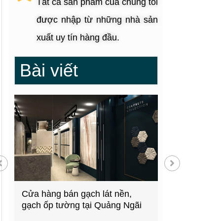
Tất cả sản phẩm của chúng tôi
được nhập từ những nhà sản
xuất uy tín hàng đầu.
Bài viết
g
Cửa hàng bán gạch lát nền,
Showroom thiế
gạch ốp tường tại Quảng Ngãi
kiện bếp tại 