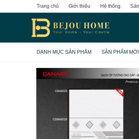
Skip
Trang chủ
Giới thiệu
Hệ thống
Sản
to
content
DANH MỤC SẢN PHẨM
SẢN PHẨM MỚI