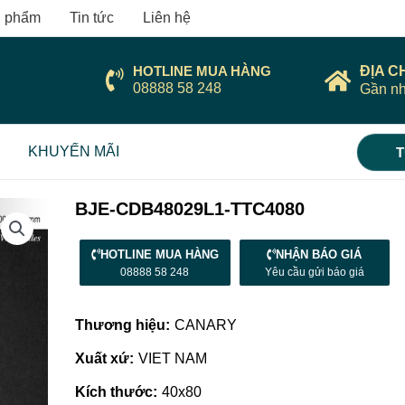
 phẩm
Tin tức
Liên hệ
HOTLINE MUA HÀNG
ĐỊA C
08888 58 248
Gần nh
KHUYẾN MÃI
T
BJE-CDB48029L1-TTC4080
HOTLINE MUA HÀNG
NHẬN BÁO GIÁ
08888 58 248
Yêu cầu gửi báo giá
Thương hiệu:
CANARY
Xuất xứ:
VIET NAM
Kích thước:
40x80