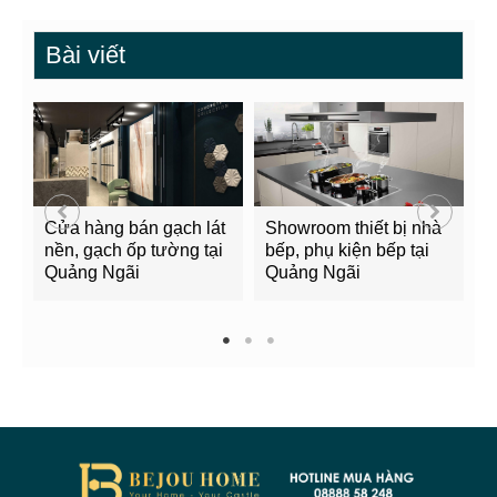
Bài viết
Cửa hàng bán gạch lát
Showroom thiết bị nhà
B
nền, gạch ốp tường tại
bếp, phụ kiện bếp tại
Q
Quảng Ngãi
Quảng Ngãi
2
1
2
3