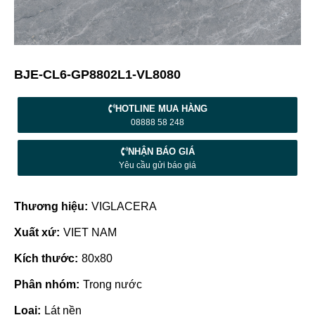
BJE-CL6-GP8802L1-VL8080
HOTLINE MUA HÀNG
08888 58 248
NHẬN BÁO GIÁ
Yêu cầu gửi báo giá
Thương hiệu:
VIGLACERA
Xuất xứ:
VIET NAM
Kích thước:
80x80
Phân nhóm:
Trong nước
Loại:
Lát nền