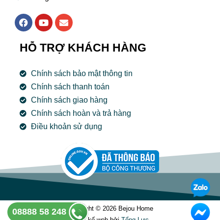
F
Y
E
a
o
n
c
u
v
e
t
e
HỖ TRỢ KHÁCH HÀNG
b
u
l
o
b
o
o
e
p
Chính sách bảo mật thông tin
k
e
Chính sách thanh toán
Chính sách giao hàng
Chính sách hoàn và trả hàng
Điều khoản sử dụng
Copyright © 2026 Bejou Home
08888 58 248
Thiết kế web bởi
Tổng Lưc