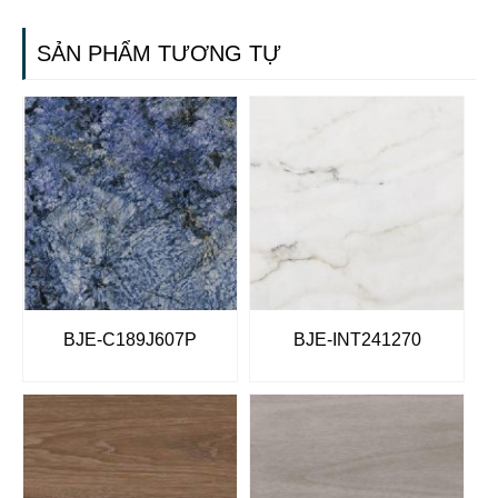
SẢN PHẨM TƯƠNG TỰ
BJE-C189J607P
BJE-INT241270