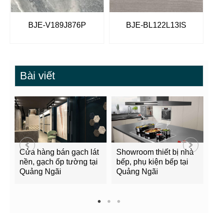
BJE-V189J876P
BJE-BL122L13IS
Bài viết
Cửa hàng bán gạch lát
Showroom thiết bị nhà
B
nền, gạch ốp tường tại
bếp, phụ kiện bếp tại
Q
Quảng Ngãi
Quảng Ngãi
2
1
2
3