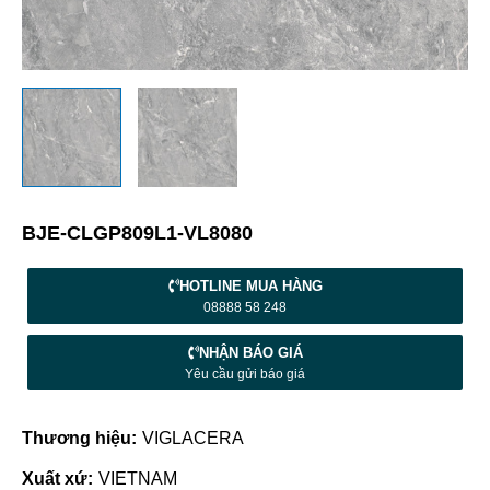
BJE-CLGP809L1-VL8080
HOTLINE MUA HÀNG
08888 58 248
NHẬN BÁO GIÁ
Yêu cầu gửi báo giá
Thương hiệu:
VIGLACERA
Xuất xứ:
VIETNAM