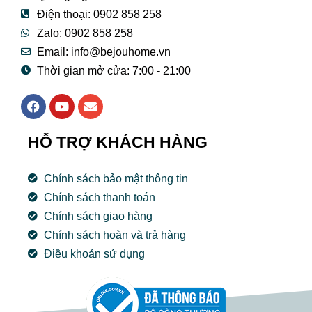
Điện thoại: 0902 858 258
Zalo: 0902 858 258
Email:
info@bejouhome.vn
Thời gian mở cửa: 7:00 - 21:00
F
Y
E
a
o
n
c
u
v
e
t
e
HỖ TRỢ KHÁCH HÀNG
b
u
l
o
b
o
o
e
p
Chính sách bảo mật thông tin
k
e
Chính sách thanh toán
Chính sách giao hàng
Chính sách hoàn và trả hàng
Điều khoản sử dụng