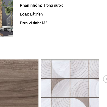
Phân nhóm:
Trong nước
Loại:
Lát nền
Đơn vị tính:
M2
Giá vật liệu xây dựng tại Quản
Ngãi | Cập nhật mới nhất 2022