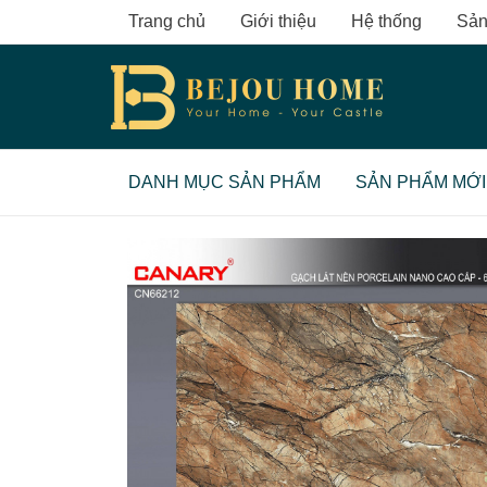
Skip
Trang chủ
Giới thiệu
Hệ thống
Sản
to
content
DANH MỤC SẢN PHẨM
SẢN PHẨM MỚI