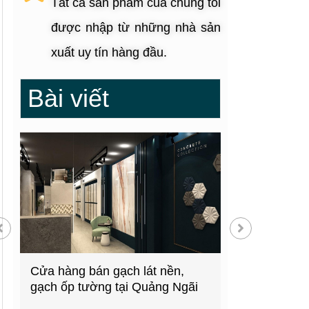
Tất cả sản phẩm của chúng tôi
được nhập từ những nhà sản
xuất uy tín hàng đầu.
Bài viết
g
Cửa hàng bán gạch lát nền,
Showroom thiế
gạch ốp tường tại Quảng Ngãi
kiện bếp tại 