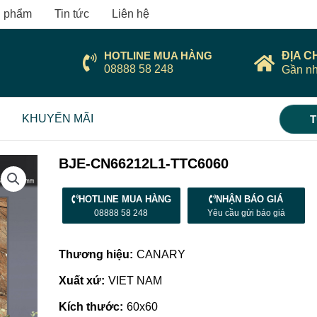
 phẩm
Tin tức
Liên hệ
HOTLINE MUA HÀNG
ĐỊA C
08888 58 248
Gần nh
KHUYẾN MÃI
T
BJE-CN66212L1-TTC6060
HOTLINE MUA HÀNG
NHẬN BÁO GIÁ
08888 58 248
Yêu cầu gửi báo giá
Thương hiệu:
CANARY
Xuất xứ:
VIET NAM
Kích thước:
60x60