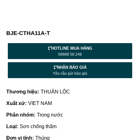
BJE-CTHA11A-T
HOTLINE MUA HÀNG
08888 58 248
NHẬN BÁO GIÁ
Yêu cầu gửi báo giá
Thương hiệu:
THUẬN LỘC
Xuất xứ:
VIET NAM
Phân nhóm:
Trong nước
Loại:
Sơn chống thấm
Đơn vị tính:
Thùng