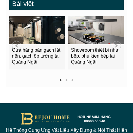
Bài viết
Cửa hàng bán gạch lát
Showroom thiết bị nhà
B
nền, gạch ốp tường tại
bếp, phụ kiện bếp tại
Q
Quảng Ngãi
Quảng Ngãi
2
1
2
3
Hệ Thống Cung Ứng Vật Liệu Xây Dựng & Nội Thất Hiện