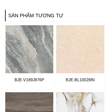
SẢN PHẨM TƯƠNG TỰ
BJE-V189J876P
BJE-BL10028IN