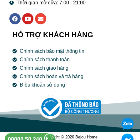
Thời gian mở cửa: 7:00 - 21:00
F
Y
E
a
o
n
c
u
v
e
t
e
HỖ TRỢ KHÁCH HÀNG
b
u
l
o
b
o
o
e
p
Chính sách bảo mật thông tin
k
e
Chính sách thanh toán
Chính sách giao hàng
Chính sách hoàn và trả hàng
Điều khoản sử dụng
Copyright © 2026 Bejou Home
08888 58 248