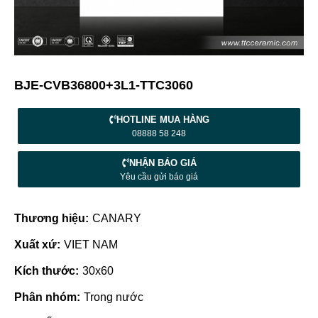
BJE-CVB36800+3L1-TTC3060
HOTLINE MUA HÀNG
08888 58 248
NHẬN BÁO GIÁ
Yêu cầu gửi báo giá
Thương hiệu:
CANARY
Xuất xứ:
VIET NAM
Kích thước:
30x60
Phân nhóm:
Trong nước