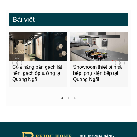
Bài viết
Cửa hàng bán gạch lát
Showroom thiết bị nhà
B
nền, gạch ốp tường tại
bếp, phụ kiện bếp tại
Q
Quảng Ngãi
Quảng Ngãi
2
1
2
3