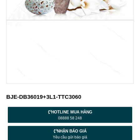
BJE-DB36019+3L1-TTC3060
HOTLINE MUA HÀNG
08888 58 248
NHẬN BÁO GIÁ
Yêu cầu gửi báo giá