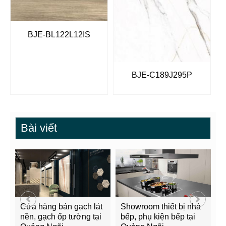
BJE-BL122L12IS
BJE-C189J295P
Bài viết
Cửa hàng bán gạch lát
Showroom thiết bị nhà
B
nền, gạch ốp tường tại
bếp, phụ kiện bếp tại
Q