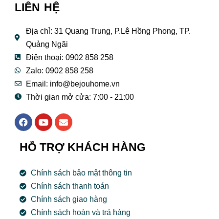
LIÊN HỆ
Địa chỉ: 31 Quang Trung, P.Lê Hồng Phong, TP.
Quảng Ngãi
Điện thoại: 0902 858 258
Zalo: 0902 858 258
Email:
info@bejouhome.vn
Thời gian mở cửa: 7:00 - 21:00
F
Y
E
a
o
n
c
u
v
e
t
e
HỖ TRỢ KHÁCH HÀNG
b
u
l
o
b
o
o
e
p
Chính sách bảo mật thông tin
k
e
Chính sách thanh toán
Chính sách giao hàng
Chính sách hoàn và trả hàng