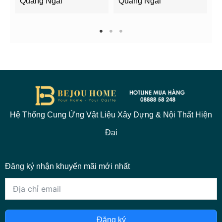
Quảng Ngãi
Quảng Ngãi
2
1
2
3
Hệ Thống Cung Ứng Vật Liệu Xây Dựng & Nội Thất Hiện
Đại
Đăng ký nhận khuyến mãi mới nhất
Đăng ký