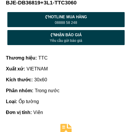
BJE-DB36819+3L1-TTC3060
HOTLINE MUA HÀNG
08888 58 248
NHẬN BÁO GIÁ
Yêu cầu gửi báo giá
Thương hiệu:
TTC
Xuất xứ:
VIETNAM
Kích thước:
30x60
Phân nhóm:
Trong nước
Loại:
Ốp tường
Đơn vị tính:
Viên