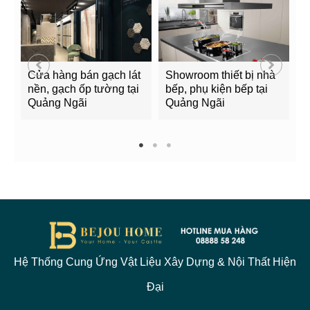
Cửa hàng bán gạch lát
Showroom thiết bị nhà
Bảng g
nền, gạch ốp tường tại
bếp, phụ kiện bếp tại
Quảng
Quảng Ngãi
Quảng Ngãi
2022
1
2
3
Hệ Thống Cung Ứng Vật Liệu Xây Dựng & Nội Thất Hiện
Đại