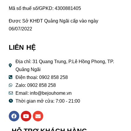
Mã số thuế số/GPKD: 4300881405
Được Sở KHĐT Quảng Ngãi cấp vào ngày
06/07/2022
LIÊN HỆ
Địa chỉ: 31 Quang Trung, P.Lê Hồng Phong, TP.
Quảng Ngãi
Điện thoại: 0902 858 258
Zalo: 0902 858 258
Email:
info@bejouhome.vn
Thời gian mở cửa: 7:00 - 21:00
F
Y
E
a
o
n
c
u
v
e
t
e
HỖ TRỢ KHÁCH HÀNG