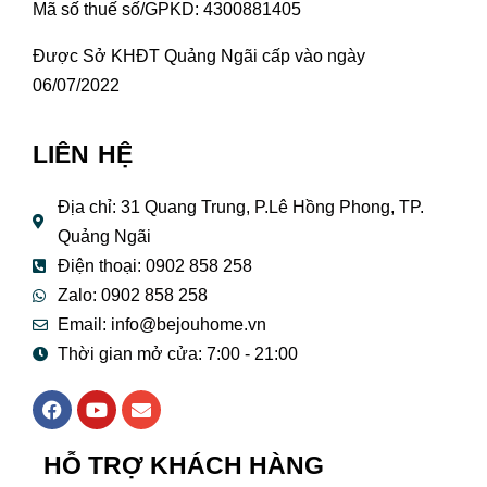
Mã số thuế số/GPKD: 4300881405
Được Sở KHĐT Quảng Ngãi cấp vào ngày
06/07/2022
LIÊN HỆ
Địa chỉ: 31 Quang Trung, P.Lê Hồng Phong, TP.
Quảng Ngãi
Điện thoại: 0902 858 258
Zalo: 0902 858 258
Email:
info@bejouhome.vn
Thời gian mở cửa: 7:00 - 21:00
F
Y
E
a
o
n
c
u
v
e
t
e
HỖ TRỢ KHÁCH HÀNG
b
u
l