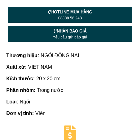
HOTLINE MUA HÀNG
08888 58 248
NHẬN BÁO GIÁ
Yêu cầu gửi báo giá
Thương hiệu:
NGÓI ĐỒNG NAI
Xuất xứ:
VIET NAM
Kích thước:
20 x 20 cm
Phân nhóm:
Trong nước
Loại:
Ngói
Đơn vị tính:
Viên