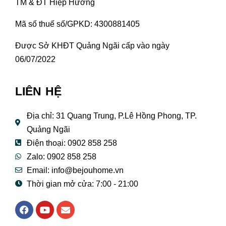
TM & ĐT Hiệp Hương
Mã số thuế số/GPKD: 4300881405
Được Sở KHĐT Quảng Ngãi cấp vào ngày
06/07/2022
LIÊN HỆ
Địa chỉ: 31 Quang Trung, P.Lê Hồng Phong, TP.
Quảng Ngãi
Điện thoại: 0902 858 258
Zalo: 0902 858 258
Email:
info@bejouhome.vn
Thời gian mở cửa: 7:00 - 21:00
F
Y
E
a
o
n
c
u
v