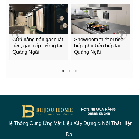
Cửa hàng bán gạch lát
Showroom thiết bị nhà
B
nền, gạch ốp tường tại
bếp, phụ kiện bếp tại
Q
Quảng Ngãi
Quảng Ngãi
2
1
2
3
Hệ Thống Cung Ứng Vật Liệu Xây Dựng & Nội Thất Hiện
Đại