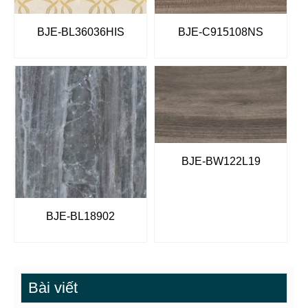
BJE-BL36036HIS
BJE-C915108NS
BJE-BW122L19
BJE-BL18902
Bài viết