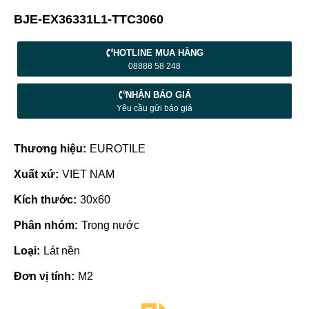
BJE-EX36331L1-TTC3060
HOTLINE MUA HÀNG
08888 58 248
NHẬN BÁO GIÁ
Yêu cầu gửi báo giá
Thương hiệu:
EUROTILE
Xuất xứ:
VIET NAM
Kích thước:
30x60
Phân nhóm:
Trong nước
Loại:
Lát nền
Đơn vị tính:
M2