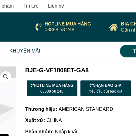
 phẩm
Tin tức
Liên hệ
HOTLINE MUA HÀNG
ĐỊA C
08888 58 248
Gần nh
KHUYẾN MÃI
T
BJE-G-VF1808ET-GA8
HOTLINE MUA HÀNG
NHẬN BÁO GIÁ
08888 58 248
Yêu cầu gửi báo giá
Thương hiệu:
AMERICAN STANDARD
Xuất xứ:
CHINA
Phân nhóm:
Nhập khẩu