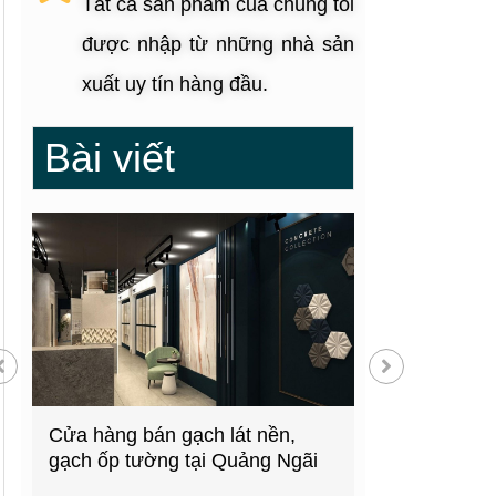
Tất cả sản phẩm của chúng tôi
được nhập từ những nhà sản
xuất uy tín hàng đầu.
Bài viết
g
Cửa hàng bán gạch lát nền,
Showroom thiế
gạch ốp tường tại Quảng Ngãi
kiện bếp tại 