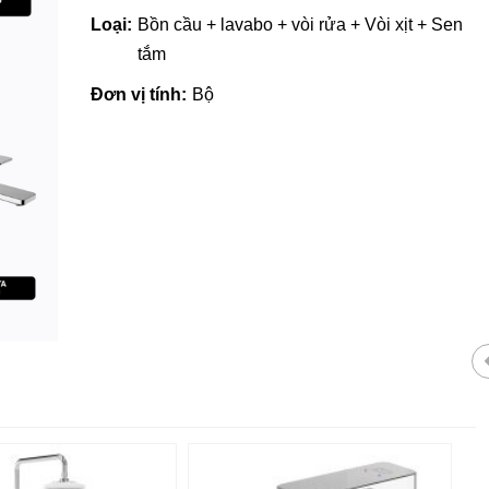
Loại:
Bồn cầu + lavabo + vòi rửa + Vòi xịt + Sen
tắm
Đơn vị tính:
Bộ
Giá vật liệu xây dựng tại Quản
Ngãi | Cập nhật mới nhất 2022