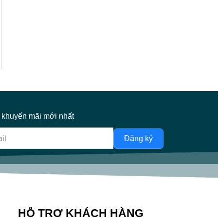
 khuyến mãi mới nhất
Đăng ký
HỖ TRỢ KHÁCH HÀNG