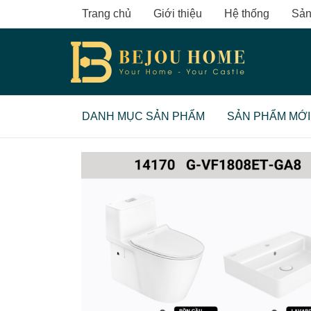
Skip
Trang chủ
Giới thiệu
Hệ thống
Sản
to
content
DANH MỤC SẢN PHẨM
SẢN PHẨM MỚI