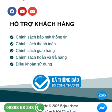
F
Y
E
a
o
n
c
u
v
e
t
e
HỖ TRỢ KHÁCH HÀNG
b
u
l
o
b
o
o
e
p
Chính sách bảo mật thông tin
k
e
Chính sách thanh toán
Chính sách giao hàng
Chính sách hoàn và trả hàng
Điều khoản sử dụng
Copyright © 2026 Bejou Home
08888 58 248
Thiết kế web bởi
Tổng Lưc