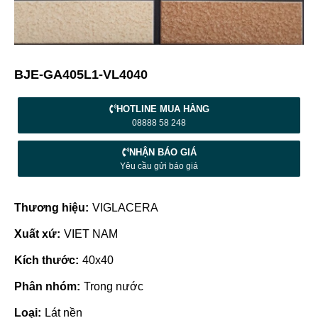
BJE-GA405L1-VL4040
HOTLINE MUA HÀNG
08888 58 248
NHẬN BÁO GIÁ
Yêu cầu gửi báo giá
Thương hiệu:
VIGLACERA
Xuất xứ:
VIET NAM
Kích thước:
40x40
Phân nhóm:
Trong nước
Loại:
Lát nền