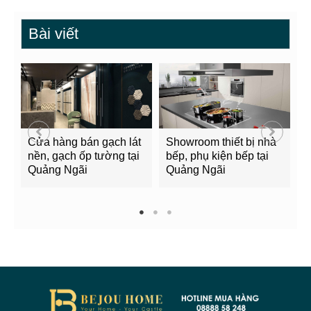
Bài viết
Cửa hàng bán gạch lát
Showroom thiết bị nhà
B
nền, gạch ốp tường tại
bếp, phụ kiện bếp tại
Q
Quảng Ngãi
Quảng Ngãi
2
1
2
3