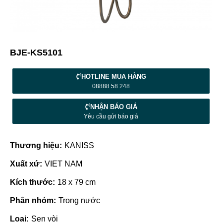
BJE-KS5101
HOTLINE MUA HÀNG
08888 58 248
NHẬN BÁO GIÁ
Yêu cầu gửi báo giá
Thương hiệu:
KANISS
Xuất xứ:
VIET NAM
Kích thước:
18 x 79 cm
Phân nhóm:
Trong nước
Loại:
Sen vòi