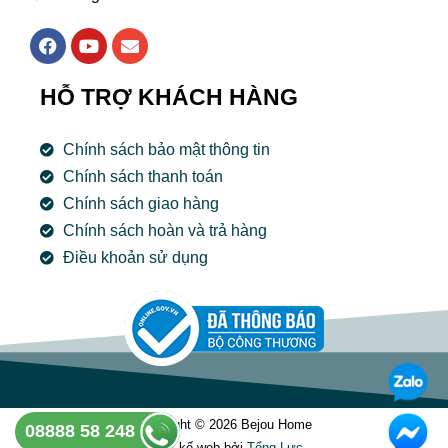
F
Y
E
a
o
n
c
u
v
e
t
e
HỖ TRỢ KHÁCH HÀNG
b
u
l
o
b
o
o
e
p
Chính sách bảo mật thông tin
k
e
Chính sách thanh toán
Chính sách giao hàng
Chính sách hoàn và trả hàng
Điều khoản sử dụng
Copyright © 2026 Bejou Home
08888 58 248
Thiết kế web bởi
Tổng Lưc