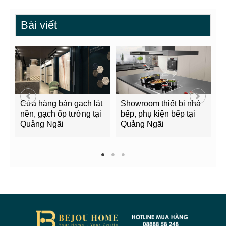
Bài viết
Cửa hàng bán gạch lát
Showroom thiết bị nhà
B
nền, gạch ốp tường tại
bếp, phụ kiện bếp tại
Q
Quảng Ngãi
Quảng Ngãi
2
1
2
3