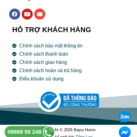
F
Y
E
a
o
n
c
u
v
e
t
e
HỖ TRỢ KHÁCH HÀNG
b
u
l
o
b
o
o
e
p
Chính sách bảo mật thông tin
k
e
Chính sách thanh toán
Chính sách giao hàng
Chính sách hoàn và trả hàng
Điều khoản sử dụng
Copyright © 2026 Bejou Home
08888 58 248
Thiết kế web bởi
Tổng Lưc