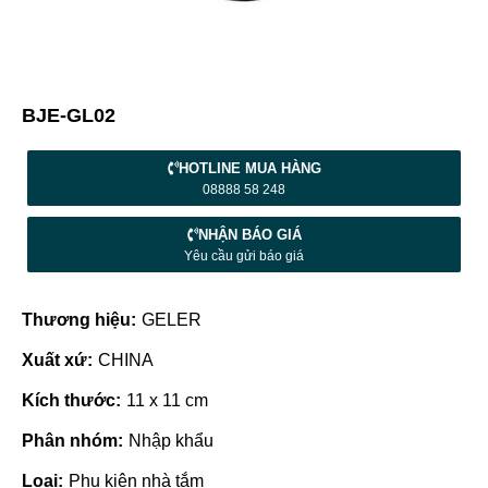
BJE-GL02
HOTLINE MUA HÀNG
08888 58 248
NHẬN BÁO GIÁ
Yêu cầu gửi báo giá
Thương hiệu:
GELER
Xuất xứ:
CHINA
Kích thước:
11 x 11 cm
Phân nhóm:
Nhập khẩu
Loại:
Phụ kiện nhà tắm