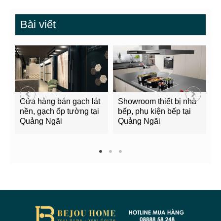
Bài viết
Cửa hàng bán gạch lát
Showroom thiết bị nhà
B
nền, gạch ốp tường tại
bếp, phụ kiện bếp tại
Q
Quảng Ngãi
Quảng Ngãi
2
1
2
3