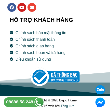
F
Y
E
a
o
n
c
u
v
e
t
e
HỖ TRỢ KHÁCH HÀNG
b
u
l
o
b
o
o
e
p
Chính sách bảo mật thông tin
k
e
Chính sách thanh toán
Chính sách giao hàng
Chính sách hoàn và trả hàng
Điều khoản sử dụng
Copyright © 2026 Bejou Home
08888 58 248
Thiết kế web bởi
Tổng Lưc