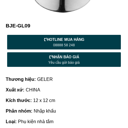
BJE-GL09
HOTLINE MUA HÀNG
08888 58 248
NHẬN BÁO GIÁ
Yêu cầu gửi báo giá
Thương hiệu:
GELER
Xuất xứ:
CHINA
Kích thước:
12 x 12 cm
Phân nhóm:
Nhập khẩu
Loại:
Phụ kiện nhà tắm