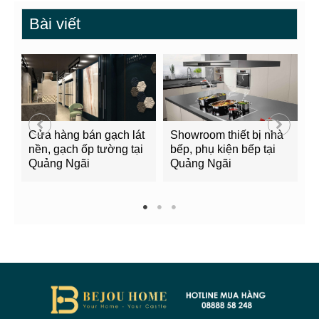
Bài viết
Cửa hàng bán gạch lát
Showroom thiết bị nhà
B
nền, gạch ốp tường tại
bếp, phụ kiện bếp tại
Q
Quảng Ngãi
Quảng Ngãi
2
1
2
3