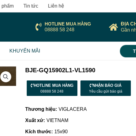
 phẩm
Tin tức
Liên hệ
HOTLINE MUA HÀNG
ĐỊA C
08888 58 248
Gần nh
KHUYẾN MÃI
T
BJE-GQ15902L1-VL1590
HOTLINE MUA HÀNG
NHẬN BÁO GIÁ
08888 58 248
Yêu cầu gửi báo giá
Thương hiệu:
VIGLACERA
Xuất xứ:
VIETNAM
Kích thước:
15x90