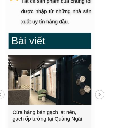
Tất cả sản phẩm của chúng tôi
được nhập từ những nhà sản
xuất uy tín hàng đầu.
Bài viết
g
Cửa hàng bán gạch lát nền,
Showroom thiế
gạch ốp tường tại Quảng Ngãi
kiện bếp tại 