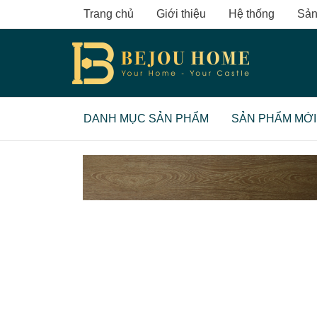
Skip
Trang chủ
Giới thiệu
Hệ thống
Sản
to
content
DANH MỤC SẢN PHẨM
SẢN PHẨM MỚI