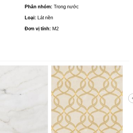
Phân nhóm:
Trong nước
Loại:
Lát nền
Đơn vị tính:
M2
Giá vật liệu xây dựng tại Quản
Ngãi | Cập nhật mới nhất 2022