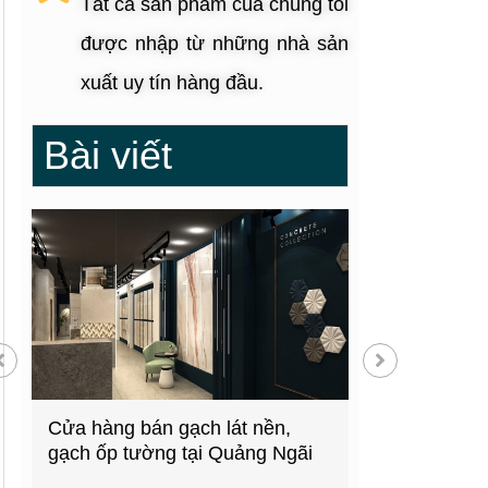
Tất cả sản phẩm của chúng tôi
được nhập từ những nhà sản
xuất uy tín hàng đầu.
Bài viết
g
Cửa hàng bán gạch lát nền,
Showroom thiế
gạch ốp tường tại Quảng Ngãi
kiện bếp tại 