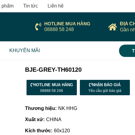
 phẩm
Tin tức
Liên hệ
HOTLINE MUA HÀNG
ĐỊA C
08888 58 248
Gần nh
KHUYẾN MÃI
T
BJE-GREY-TH60120
HOTLINE MUA HÀNG
NHẬN BÁO GIÁ
08888 58 248
Yêu cầu gửi báo giá
Thương hiệu:
NK HHG
Xuất xứ:
CHINA
Kích thước:
60x120