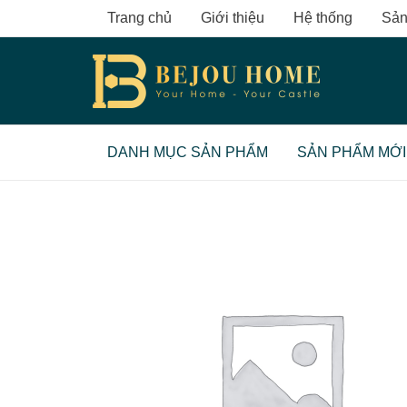
Skip
Trang chủ
Giới thiệu
Hệ thống
Sản
to
content
DANH MỤC SẢN PHẨM
SẢN PHẨM MỚI