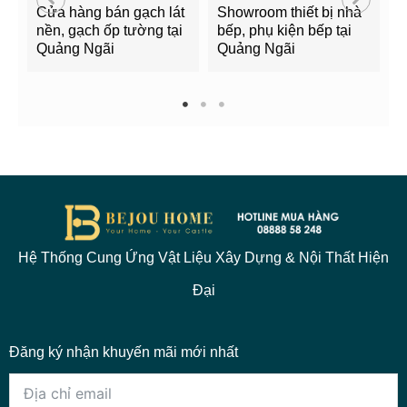
Cửa hàng bán gạch lát
Showroom thiết bị nhà
B
nền, gạch ốp tường tại
bếp, phụ kiện bếp tại
Q
Quảng Ngãi
Quảng Ngãi
2
1
2
3
Hệ Thống Cung Ứng Vật Liệu Xây Dựng & Nội Thất Hiện
Đại
Đăng ký nhận khuyến mãi mới nhất