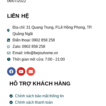
06/07/2022
LIÊN HỆ
Địa chỉ: 31 Quang Trung, P.Lê Hồng Phong, TP.
Quảng Ngãi
Điện thoại: 0902 858 258
Zalo: 0902 858 258
Email:
info@bejouhome.vn
Thời gian mở cửa: 7:00 - 21:00
F
Y
E
a
o
n
c
u
v
e
t
e
HỖ TRỢ KHÁCH HÀNG
b
u
l
o
b
o
o
e
p
Chính sách bảo mật thông tin
k
e
Chính sách thanh toán