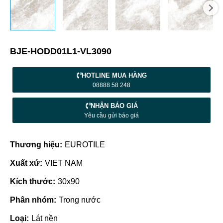
BJE-HODD01L1-VL3090
HOTLINE MUA HÀNG
08888 58 248
NHẬN BÁO GIÁ
Yêu cầu gửi báo giá
Thương hiệu:
EUROTILE
Xuất xứ:
VIET NAM
Kích thước:
30x90
Phân nhóm:
Trong nước
Loại:
Lát nền