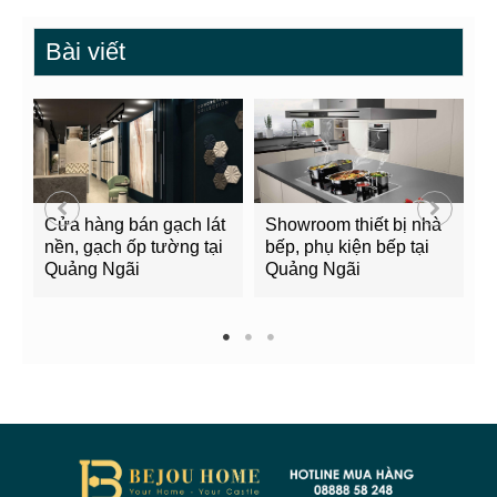
Bài viết
ết bị nhà
Bảng giá xi măng tại
Cửa hàng bán gạch
 bếp tại
Quảng Ngãi mới nhất
lát, gạch trang trí tại
2022
Quảng Ngãi
1
2
3