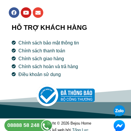
F
Y
E
a
o
n
c
u
v
e
t
e
HỖ TRỢ KHÁCH HÀNG
b
u
l
o
b
o
o
e
p
Chính sách bảo mật thông tin
k
e
Chính sách thanh toán
Chính sách giao hàng
Chính sách hoàn và trả hàng
Điều khoản sử dụng
Copyright © 2026 Bejou Home
08888 58 248
Thiết kế web bởi
Tổng Lưc