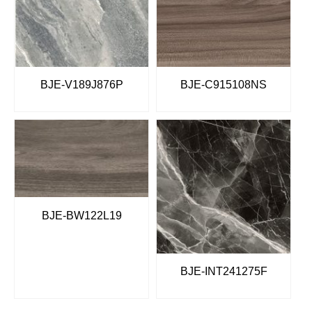
BJE-V189J876P
BJE-C915108NS
BJE-BW122L19
BJE-INT241275F